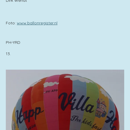
Dirk Wendt
Foto:
www.ballonregister.nl
PH-YRD
13.