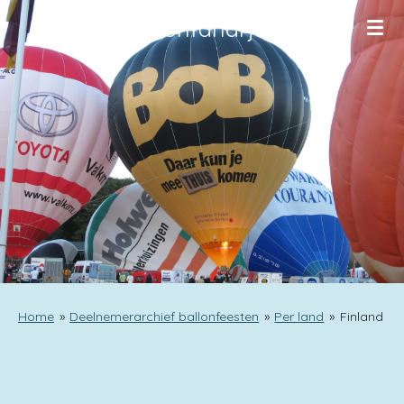
Ga
Ballonfanarjen
direct
naar
de
hoofdinhoud
Home
»
Deelnemerarchief ballonfeesten
»
Per land
»
Finland