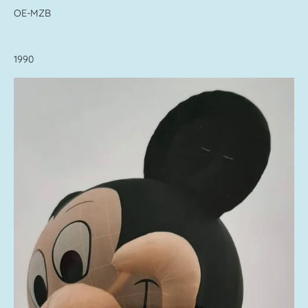
OE-MZB
1990