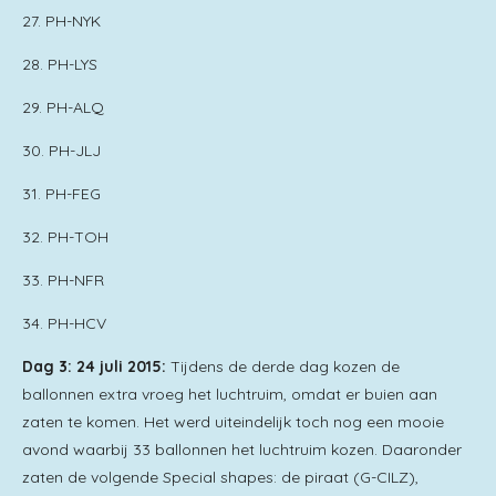
27. PH-NYK
28. PH-LYS
29. PH-ALQ
30. PH-JLJ
31. PH-FEG
32. PH-TOH
33. PH-NFR
34. PH-HCV
Dag 3: 24 juli 2015:
Tijdens de derde dag kozen de
ballonnen extra vroeg het luchtruim, omdat er buien aan
zaten te komen. Het werd uiteindelijk toch nog een mooie
avond waarbij 33 ballonnen het luchtruim kozen. Daaronder
zaten de volgende Special shapes: de piraat (G-CILZ),