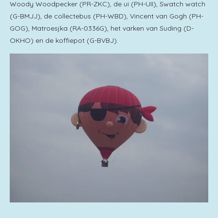
Woody Woodpecker (PR-ZKC), de ui (PH-UII), Swatch watch
(G-BMJJ), de collectebus (PH-WBD), Vincent van Gogh (PH-
GOG), Matroesjka (RA-0336G), het varken van Suding (D-
OKHO) en de koffiepot (G-BVBJ).