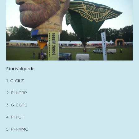
Startvolgorde
1. G-CILZ
2. PH-CBP
3. G-CGPD
4. PH-UII
5. PH-MMC