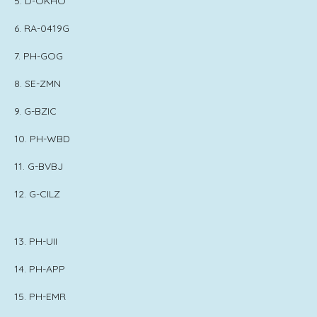
5. D-OKHO
6. RA-0419G
7. PH-GOG
8. SE-ZMN
9. G-BZIC
10. PH-WBD
11. G-BVBJ
12. G-CILZ
13. PH-UII
14. PH-APP
15. PH-EMR