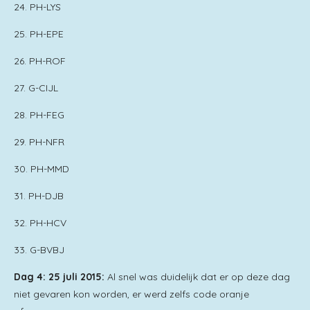
24. PH-LYS
25. PH-EPE
26. PH-ROF
27. G-CIJL
28. PH-FEG
29. PH-NFR
30. PH-MMD
31. PH-DJB
32. PH-HCV
33. G-BVBJ
Dag 4: 25 juli 2015:
Al snel was duidelijk dat er op deze dag
niet gevaren kon worden, er werd zelfs code oranje