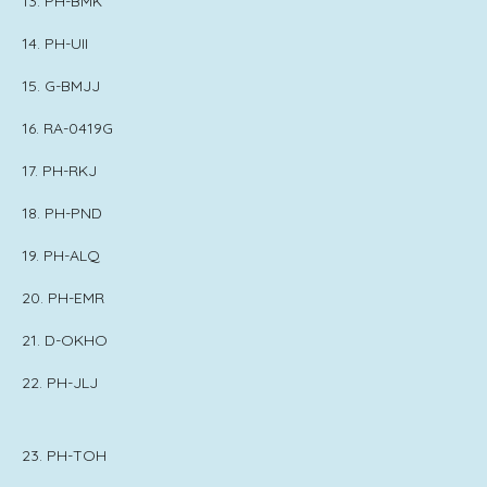
13. PH-BMK
14. PH-UII
15. G-BMJJ
16. RA-0419G
17. PH-RKJ
18. PH-PND
19. PH-ALQ
20. PH-EMR
21. D-OKHO
22. PH-JLJ
23. PH-TOH