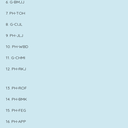
6. G-BMJJ
7. PH-TOH
8. G-CIJL
9. PH-JLJ
10. PH-WBD
11. G-CHMI
12. PH-RKJ
13. PH-ROF
14. PH-BMK
15. PH-FEG
16. PH-APP